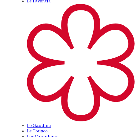
Le Faventia
Le Gaudina
Le Tousco
Les Caroubiers