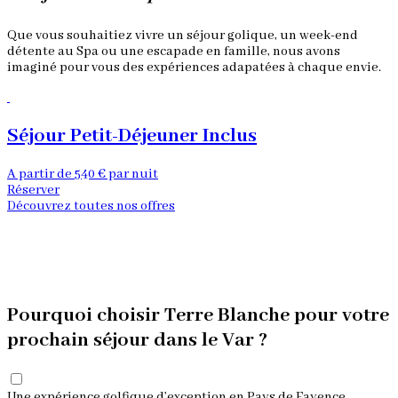
Que vous souhaitiez vivre un séjour golique, un week-end
détente au Spa ou une escapade en famille, nous avons
imaginé pour vous des expériences adapatées à chaque envie.
Séjour Petit-Déjeuner Inclus
A partir de 540 € par nuit
A
Réserver
R
Découvrez toutes nos offres
Pourquoi choisir Terre Blanche pour votre
prochain séjour dans le Var ?
Une expérience golfique d’exception en Pays de Fayence