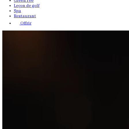
Green Fee
Leçon de golf
Spa
Restaurant
Offrir