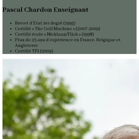
Pascal Chardon Enseignant
Brevet d’Etat 1er degré (1995)
Certifié « The Golf Machine » (2007-2009)
Certifié école « Nicklaus/Flick » (1998)
Plus de 23 ans d’expérience en France, Belgique et
Angleterre
Certifié TPI (2009)