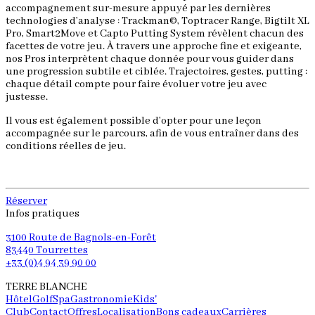
accompagnement sur-mesure appuyé par les dernières
e
technologies d’analyse : Trackman©, Toptracer Range, Bigtilt XL
l
Pro, Smart2Move et Capto Putting System révèlent chacun des
p
facettes de votre jeu. À travers une approche fine et exigeante,
p
nos Pros interprètent chaque donnée pour vous guider dans
c
une progression subtile et ciblée. Trajectoires, gestes, putting :
p
chaque détail compte pour faire évoluer votre jeu avec
e
justesse.
R
Il vous est également possible d’opter pour une leçon
accompagnée sur le parcours, afin de vous entraîner dans des
conditions réelles de jeu.
Réserver
Infos pratiques
3100 Route de Bagnols-en-Forêt
83440 Tourrettes
+33 (0)4 94 39 90 00
TERRE BLANCHE
Hôtel
Golf
Spa
Gastronomie
Kids'
Club
Contact
Offres
Localisation
Bons cadeaux
Carrières