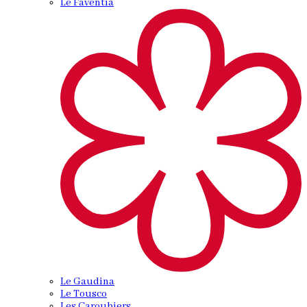
Le Faventia
Le Gaudina
Le Tousco
Les Caroubiers