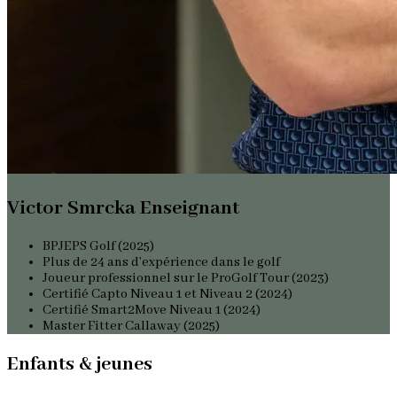
Victor Smrcka Enseignant
BPJEPS Golf (2025)
Plus de 24 ans d’expérience dans le golf
Joueur professionnel sur le ProGolf Tour (2023)
Certifié Capto Niveau 1 et Niveau 2 (2024)
Certifié Smart2Move Niveau 1 (2024)
Master Fitter Callaway (2025)
Enfants & jeunes