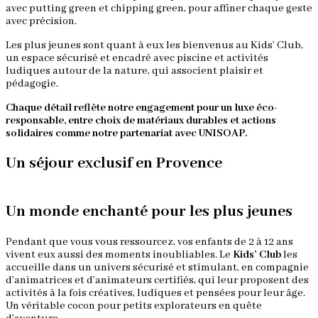
avec putting green et chipping green, pour affiner chaque geste
avec précision.
Les plus jeunes sont quant à eux les bienvenus au Kids’ Club,
un espace sécurisé et encadré avec piscine et activités
ludiques autour de la nature, qui associent plaisir et
pédagogie.
Chaque détail reflète notre engagement pour un luxe éco-
responsable, entre choix de matériaux durables et actions
solidaires comme notre partenariat avec UNISOAP.
Un séjour exclusif en Provence
Un monde enchanté pour les plus jeunes
Pendant que vous vous ressourcez, vos enfants de 2 à 12 ans
vivent eux aussi des moments inoubliables. Le
Kids’ Club
les
S
accueille dans un univers sécurisé et stimulant, en compagnie
ê
d’animatrices et d’animateurs certifiés, qui leur proposent des
d
activités à la fois créatives, ludiques et pensées pour leur âge.
p
Un véritable cocon pour petits explorateurs en quête
B