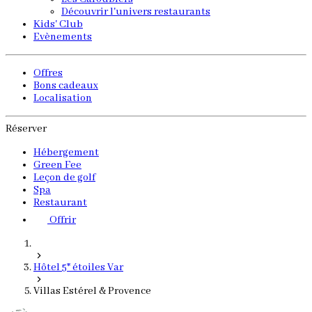
Découvrir l'univers restaurants
Kids' Club
Evènements
Offres
Bons cadeaux
Localisation
Réserver
Hébergement
Green Fee
Leçon de golf
Spa
Restaurant
Offrir
Hôtel 5* étoiles Var
Villas Estérel & Provence