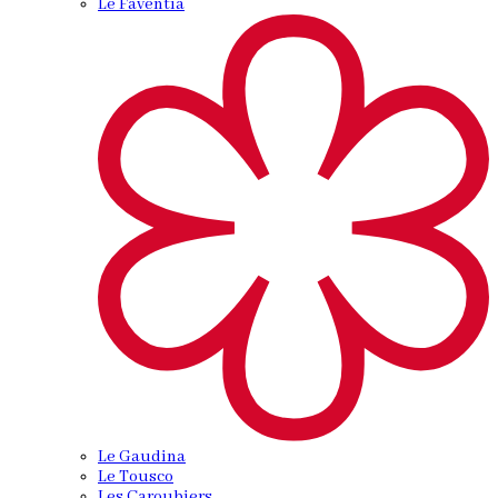
Le Faventia
Le Gaudina
Le Tousco
Les Caroubiers