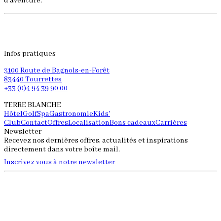
d’aventure.
b
d
f
à
Infos pratiques
3100 Route de Bagnols-en-Forêt
83440 Tourrettes
+33 (0)4 94 39 90 00
TERRE BLANCHE
Hôtel
Golf
Spa
Gastronomie
Kids'
Club
Contact
Offres
Localisation
Bons cadeaux
Carrières
Newsletter
Recevez nos dernières offres, actualités et inspirations
directement dans votre boîte mail.
Inscrivez vous à notre newsletter