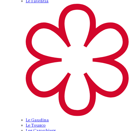
Le Faventia
Le Gaudina
Le Tousco
Les Caroubiers