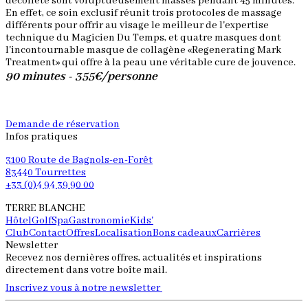
decolleté sont voluptueusement massés pendant 45 minutes.
En effet, ce soin exclusif réunit trois protocoles de massage
différents pour offrir au visage le meilleur de l'expertise
technique du Magicien Du Temps, et quatre masques dont
l'incontournable masque de collagène «Regenerating Mark
Treatment» qui offre à la peau une véritable cure de jouvence.
90 minutes - 355€/personne
Demande de réservation
Infos pratiques
3100 Route de Bagnols-en-Forêt
83440 Tourrettes
+33 (0)4 94 39 90 00
TERRE BLANCHE
Hôtel
Golf
Spa
Gastronomie
Kids'
Club
Contact
Offres
Localisation
Bons cadeaux
Carrières
Newsletter
Recevez nos dernières offres, actualités et inspirations
directement dans votre boîte mail.
Inscrivez vous à notre newsletter