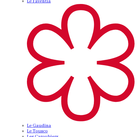
Le Faventia
Le Gaudina
Le Tousco
Les Caroubiers