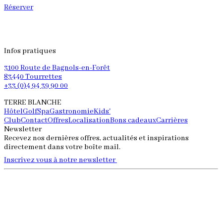
•
Réserver
R
Infos pratiques
3100 Route de Bagnols-en-Forêt
83440 Tourrettes
+33 (0)4 94 39 90 00
TERRE BLANCHE
Hôtel
Golf
Spa
Gastronomie
Kids'
Club
Contact
Offres
Localisation
Bons cadeaux
Carrières
Newsletter
Recevez nos dernières offres, actualités et inspirations
directement dans votre boîte mail.
Inscrivez vous à notre newsletter