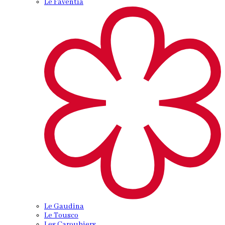
Le Faventia
Le Gaudina
Le Tousco
Les Caroubiers