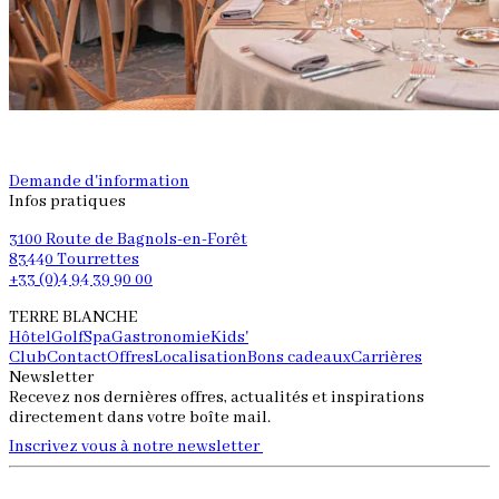
Demande d'information
Infos pratiques
3100 Route de Bagnols-en-Forêt
83440 Tourrettes
+33 (0)4 94 39 90 00
TERRE BLANCHE
Hôtel
Golf
Spa
Gastronomie
Kids'
Club
Contact
Offres
Localisation
Bons cadeaux
Carrières
Newsletter
Recevez nos dernières offres, actualités et inspirations
directement dans votre boîte mail.
Inscrivez vous à notre newsletter